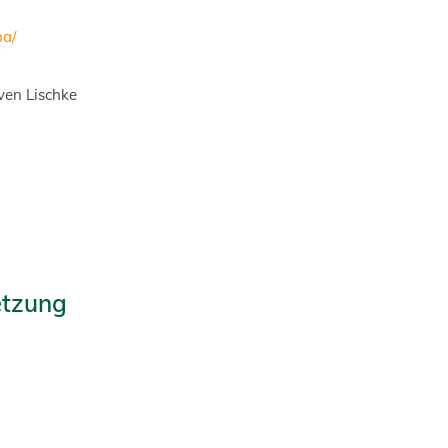
na/
ven Lischke
etzung