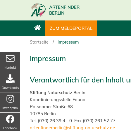
Direkt
ARTENFINDER
zum
BERLIN
Inhalt
ZUM MELDEPORTAL
Hauptmenü
Hauptmenü
links
rechts
Startseite
Impressum
-
-
Impressum
Zum
AFSP
Kontakt
Verantwortlich für den Inhalt
Meldeportal
Berlin
Downloads
(Unangemeldeter
Stiftung Naturschutz Berlin
Koordinierungsstelle Fauna
Nutzer)
Potsdamer Straße 68
Instagram
10785 Berlin
Tel. (030) 26 39 4 - 0 Fax (030) 261 52 77
artenfinderberlin@stiftung-naturschutz.de
Facebook